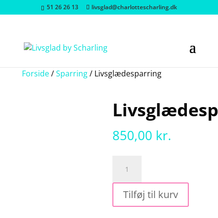
51 26 26 13
livsglad@charlottescharling.dk
Forside
/
Sparring
/ Livsglædesparring
Livsglædesp
850,00
kr.
Livsglædesparring
antal
Tilføj til kurv